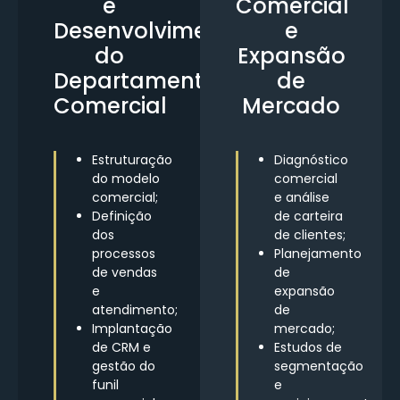
e
Comercial
Desenvolvimento
e
do
Expansão
Departamento
de
Comercial
Mercado
Estruturação
Diagnóstico
do modelo
comercial
comercial;
e análise
Definição
de carteira
dos
de clientes;
processos
Planejamento
de vendas
de
e
expansão
atendimento;
de
Implantação
mercado;
de CRM e
Estudos de
gestão do
segmentação
funil
e