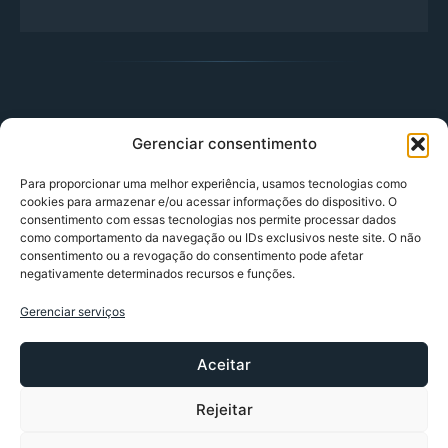
Gerenciar consentimento
Para proporcionar uma melhor experiência, usamos tecnologias como
cookies para armazenar e/ou acessar informações do dispositivo. O
(54) 9
consentimento com essas tecnologias nos permite processar dados
9979-
como comportamento da navegação ou IDs exclusivos neste site. O não
Home
5296
consentimento ou a revogação do consentimento pode afetar
A VMCON
negativamente determinados recursos e funções.
Rua
Quem Confia
Guerino
Gerenciar serviços
Sanvitto
Serviços
704 -
Aceitar
Fale Conosco
Sala 810
Sanvitto,
Política de
Rejeitar
Privacidade
Caxias
do Sul -