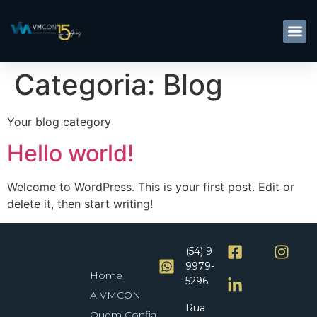
Categoria:
Blog
Your blog category
Hello world!
Welcome to WordPress. This is your first post. Edit or
delete it, then start writing!
(54) 9
9979-
Home
5296
A VMCON
Rua
Quem Confia