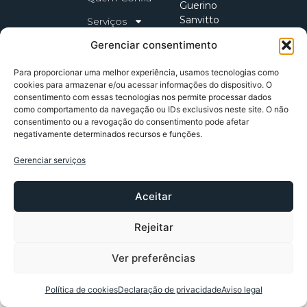
Guerino
Sanvitto
Serviços
704 -
Fale Conosco
Gerenciar consentimento
Sala 810
Sanvitto,
Política de
Para proporcionar uma melhor experiência, usamos tecnologias como
Privacidade
Caxias
cookies para armazenar e/ou acessar informações do dispositivo. O
do Sul -
consentimento com essas tecnologias nos permite processar dados
RS
como comportamento da navegação ou IDs exclusivos neste site. O não
consentimento ou a revogação do consentimento pode afetar
Copyright 2026 VMCON | Todos os direitos reservados
negativamente determinados recursos e funções.
Gerenciar serviços
Aceitar
Rejeitar
Ver preferências
Política de cookies
Declaração de privacidade
Aviso legal